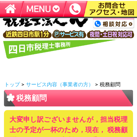
四日市で『税務顧問』で税理士をお探しの方へ
トップ
>
サービス内容（事業者の方）
>
税務顧問
税務顧問
大変申し訳ございませんが，担当税理
士の予定が一杯のため，現在， 税務顧